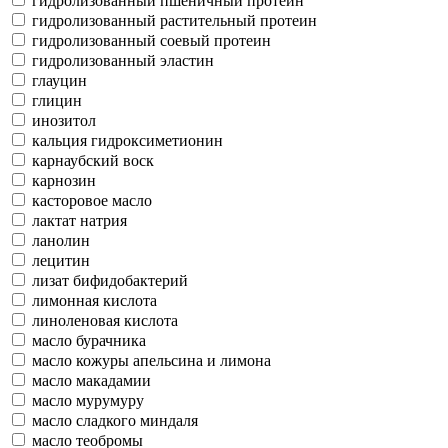
гидролизованный пшеничный протеин
гидролизованный растительный протеин
гидролизованный соевый протеин
гидролизованный эластин
глауцин
глицин
инозитол
кальция гидроксиметионин
карнаубский воск
карнозин
касторовое масло
лактат натрия
ланолин
лецитин
лизат бифидобактерий
лимонная кислота
линоленовая кислота
масло бурачника
масло кожуры апельсина и лимона
масло макадамии
масло мурумуру
масло сладкого миндаля
масло теобромы