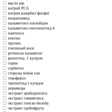
масло ши
натрий РСА
натрия аскорбил фосфат
ниацинамид
пальмитоил изолейцин
пальмитоил пентапептид 4
пантенол
пектин
пролин
пчелиный воск
ретинола пальмитат
рипептид -1 купрум
серин
сорбитол
стеролы бобов сои
токоферол
трипептид-1 купрум
церамиды
экстракт арабидопсиса
экстракт гамамелиса
экстракт гингко билоба
экстракт грейпфрута