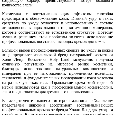
создающую барьер, препятствующий потере большого
количества влаги.
Косметика с восстанавливающим эффектом способна
предотвратить обезвоживание кожи. Главный удар в таких
средствах по уходу относится к использованию в составе
липидовосполняющих компонентов, витаминов и минералов,
которые соответствуют ее естественной структуре. Поэтому
лучшим решением этой проблемы является использование
профессиональных восстанавливающих кремов для кожи.
Большой выбор профессиональных средств по уходу за кожей
лица предлагает израильский бренд натуральной косметики
Холи Ленд. Косметика Holy Land заслуженно получила
отличную репутацию на мировом рынке косметики,
благодаря использованию натуральных компонентов и
минералов при ее изготовлении, применению новейших
технологий и фундаментальных исследований кожи человека
на разных участках тела. Израильские крема этой торговой
марки используются как в профессиональной косметологии,
так и предназначены для домашнего использования.
В ассортименте нашего интернет-магазина «Холиленд»
представлен широкий ассортимент восстанавливающих
профессиональных кремов от бренда Холли Ленд для ухода за
кожей лица. Купить питательный крем для лица на сайте или