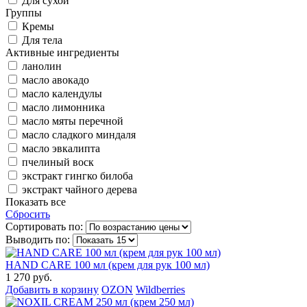
Для сухой
Группы
Кремы
Для тела
Активные ингредиенты
ланолин
масло авокадо
масло календулы
масло лимонника
масло мяты перечной
масло сладкого миндаля
масло эвкалипта
пчелиный воск
экстракт гингко билоба
экстракт чайного дерева
Показать все
Сбросить
Сортировать по:
Выводить по:
HAND CARE 100 мл (крем для рук 100 мл)
1 270 руб.
Добавить в корзину
OZON
Wildberries