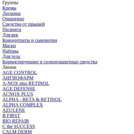
Группы
Кремы
Лосьоны
Очищение
Средства от прыщей
Пилинги
Для век
Концентраты и сыворотки
Маски
Наборы
Для тела
Корректирующие и солнцезащитные средства
Линии
AGE CONTROL
АНГИОФАРМ
A-NOX plus RETINOL
AGE DEFENSE
ACNOX PLUS
ALPHA - BETA & RETINOL
ALPHA COMPLEX
AZULENE
B FIRST
BIO REPAIR
C the SUCCESS
CALM DERM