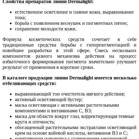
Свойства препаратов линии Dermalight:
естественное осветление и сияние кожи, выравнивание
тона;
борьба с появлением веснушек и пигментных пятен;
сохранение молодости кожи.
Формула косметических средств сочетает в себе
традиционные средства борьбы с гиперпигментацией и
новейшие разработки в этой сфере. Смесь нескольких
компонентов разного механизма действия на процесс
избыточного формирования пигмента значительно улучшает
результат от применения в короткие сроки.
В каталоге продукции линии Dermalight имеется несколько
отбеливающих средств:
выравнивающий тон очиститель мягкого действия;
активный осветляющий бустер;
маска осветляющая с активными растительными
компонентами и витаминами С, В3;
маска для области вокруг глаз, корректирующая темные
круги и отечность;
обогащенный растительными экстрактами осветляющий
крем на основе койевой кислоты, витаминов В3 и С;
осветляющая сыворотка с содержанием азелаиновой