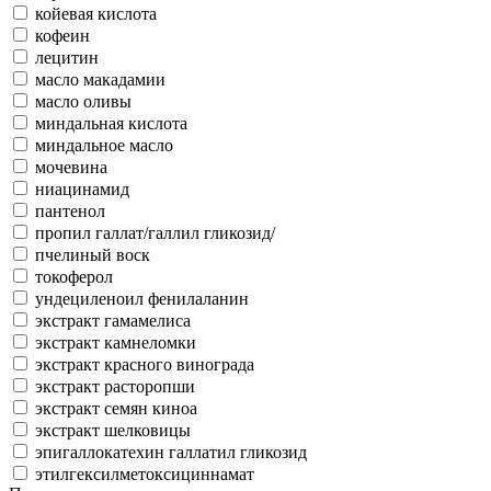
койевая кислота
кофеин
лецитин
масло макадамии
масло оливы
миндальная кислота
миндальное масло
мочевина
ниацинамид
пантенол
пропил галлат/галлил гликозид/
пчелиный воск
токоферол
ундециленоил фенилаланин
экстракт гамамелиса
экстракт камнеломки
экстракт красного винограда
экстракт расторопши
экстракт семян киноа
экстракт шелковицы
эпигаллокатехин галлатил гликозид
этилгексилметоксициннамат