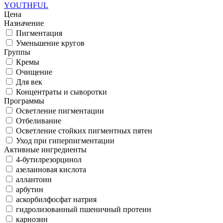
YOUTHFUL
Цена
Назначение
Пигментация
Уменьшение кругов
Группы
Кремы
Очищение
Для век
Концентраты и сыворотки
Программы
Осветление пигментации
Отбеливание
Осветление стойких пигментных пятен
Уход при гиперпигментации
Активные ингредиенты
4-бутилрезорцинол
азелаиновая кислота
аллантоин
арбутин
аскорбилфосфат натрия
гидролизованный пшеничный протеин
карнозин