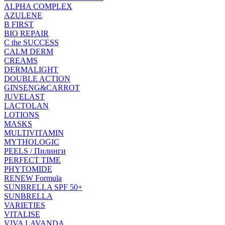
ALPHA COMPLEX
AZULENE
B FIRST
BIO REPAIR
C the SUCCESS
CALM DERM
CREAMS
DERMALIGHT
DOUBLE ACTION
GINSENG&CARROT
JUVELAST
LACTOLAN
LOTIONS
MASKS
MULTIVITAMIN
MYTHOLOGIC
PEELS / Пилинги
PERFECT TIME
PHYTOMIDE
RENEW Formula
SUNBRELLA SPF 50+
SUNBRELLA
VARIETIES
VITALISE
VIVA LAVANDA