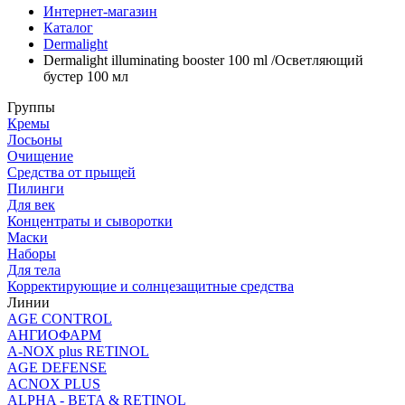
Интернет-магазин
Каталог
Dermalight
Dermalight illuminating booster 100 ml /Осветляющий
бустер 100 мл
Группы
Кремы
Лосьоны
Очищение
Средства от прыщей
Пилинги
Для век
Концентраты и сыворотки
Маски
Наборы
Для тела
Корректирующие и солнцезащитные средства
Линии
AGE CONTROL
АНГИОФАРМ
A-NOX plus RETINOL
AGE DEFENSE
ACNOX PLUS
ALPHA - BETA & RETINOL