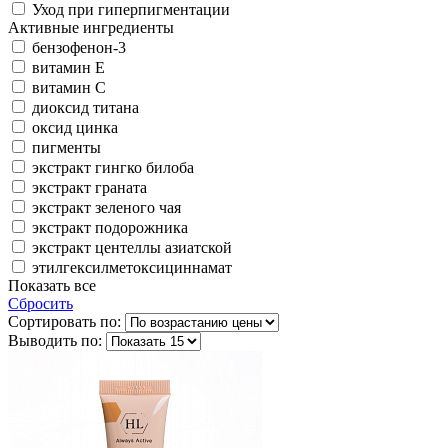
Уход при гиперпигментации
Активные ингредиенты
бензофeнон-3
витамин Е
витамин С
диоксид титана
оксид цинка
пигменты
экстракт гингко билоба
экстракт граната
экстракт зеленого чая
экстракт подорожника
экстракт центеллы азиатской
этилгексилметоксициннамат
Показать все
Сбросить
Сортировать по:
Выводить по: