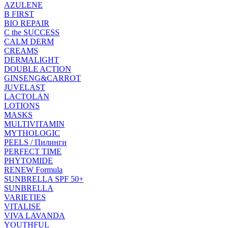
AZULENE
B FIRST
BIO REPAIR
C the SUCCESS
CALM DERM
CREAMS
DERMALIGHT
DOUBLE ACTION
GINSENG&CARROT
JUVELAST
LACTOLAN
LOTIONS
MASKS
MULTIVITAMIN
MYTHOLOGIC
PEELS / Пилинги
PERFECT TIME
PHYTOMIDE
RENEW Formula
SUNBRELLA SPF 50+
SUNBRELLA
VARIETIES
VITALISE
VIVA LAVANDA
YOUTHFUL