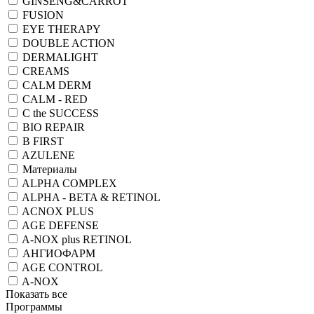
GINSENG&CARROT
FUSION
EYE THERAPY
DOUBLE ACTION
DERMALIGHT
CREAMS
CALM DERM
CALM - RED
C the SUCCESS
BIO REPAIR
B FIRST
AZULENE
Материалы
ALPHA COMPLEX
ALPHA - BETA & RETINOL
ACNOX PLUS
AGE DEFENSE
A-NOX plus RETINOL
АНГИОФАРМ
AGE CONTROL
A-NOX
Показать все
Программы