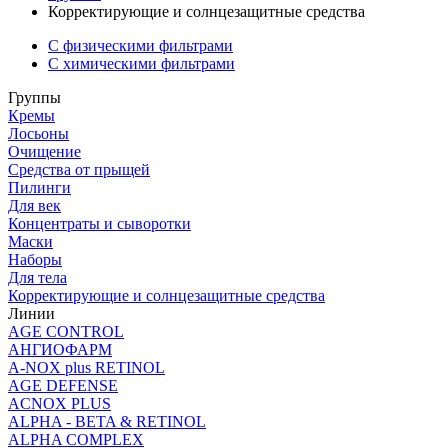
Корректирующие и солнцезащитные средства
С физическими фильтрами
С химическими фильтрами
Группы
Кремы
Лосьоны
Очищение
Средства от прыщей
Пилинги
Для век
Концентраты и сыворотки
Маски
Наборы
Для тела
Корректирующие и солнцезащитные средства
Линии
AGE CONTROL
АНГИОФАРМ
A-NOX plus RETINOL
AGE DEFENSE
ACNOX PLUS
ALPHA - BETA & RETINOL
ALPHA COMPLEX