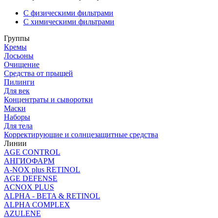
С физическими фильтрами
С химическими фильтрами
Группы
Кремы
Лосьоны
Очищение
Средства от прыщей
Пилинги
Для век
Концентраты и сыворотки
Маски
Наборы
Для тела
Корректирующие и солнцезащитные средства
Линии
AGE CONTROL
АНГИОФАРМ
A-NOX plus RETINOL
AGE DEFENSE
ACNOX PLUS
ALPHA - BETA & RETINOL
ALPHA COMPLEX
AZULENE