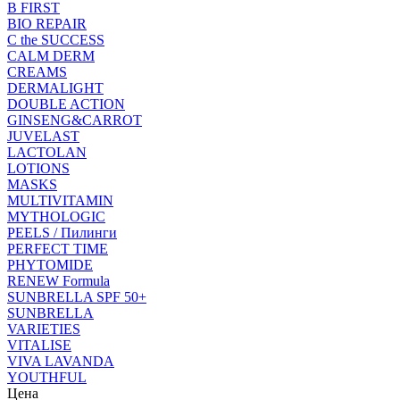
B FIRST
BIO REPAIR
C the SUCCESS
CALM DERM
CREAMS
DERMALIGHT
DOUBLE ACTION
GINSENG&CARROT
JUVELAST
LACTOLAN
LOTIONS
MASKS
MULTIVITAMIN
MYTHOLOGIC
PEELS / Пилинги
PERFECT TIME
PHYTOMIDE
RENEW Formula
SUNBRELLA SPF 50+
SUNBRELLA
VARIETIES
VITALISE
VIVA LAVANDA
YOUTHFUL
Цена