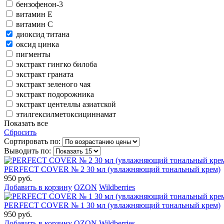
бензофeнон-3
витамин Е
витамин С
диоксид титана
оксид цинка
пигменты
экстракт гингко билоба
экстракт граната
экстракт зеленого чая
экстракт подорожника
экстракт центеллы азиатской
этилгексилметоксициннамат
Показать все
Сбросить
Сортировать по:
Выводить по:
PERFECT COVER № 2 30 мл (увлажняющий тональный крем)
950 руб.
Добавить в корзину
OZON
Wildberries
PERFECT COVER № 1 30 мл (увлажняющий тональный крем)
950 руб.
Добавить в корзину
OZON
Wildberries