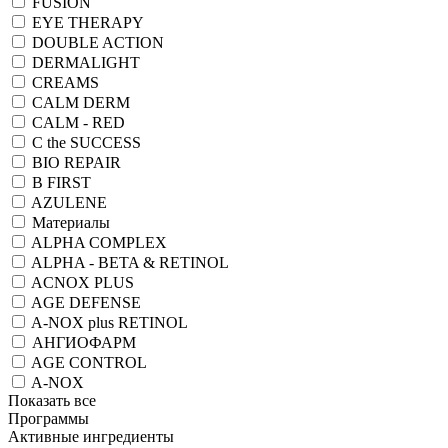
FUSION
EYE THERAPY
DOUBLE ACTION
DERMALIGHT
CREAMS
CALM DERM
CALM - RED
C the SUCCESS
BIO REPAIR
B FIRST
AZULENE
Материалы
ALPHA COMPLEX
ALPHA - BETA & RETINOL
ACNOX PLUS
AGE DEFENSE
A-NOX plus RETINOL
АНГИОФАРМ
AGE CONTROL
A-NOX
Показать все
Программы
Активные ингредиенты