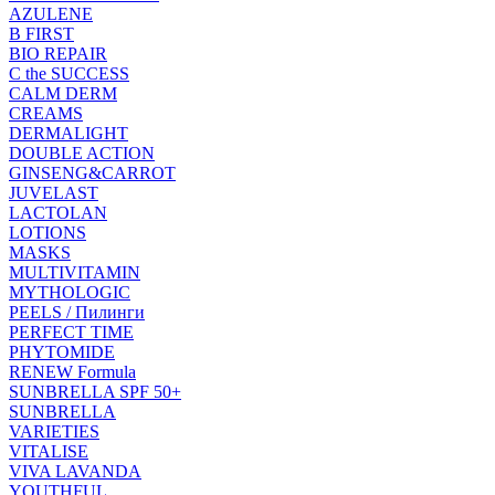
AZULENE
B FIRST
BIO REPAIR
C the SUCCESS
CALM DERM
CREAMS
DERMALIGHT
DOUBLE ACTION
GINSENG&CARROT
JUVELAST
LACTOLAN
LOTIONS
MASKS
MULTIVITAMIN
MYTHOLOGIC
PEELS / Пилинги
PERFECT TIME
PHYTOMIDE
RENEW Formula
SUNBRELLA SPF 50+
SUNBRELLA
VARIETIES
VITALISE
VIVA LAVANDA
YOUTHFUL