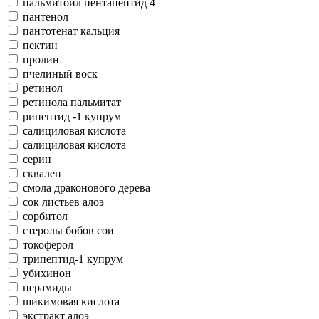
пальмитоил пентапептид 4
пантенол
пантотенат кальция
пектин
пролин
пчелиный воск
ретинол
ретинола пальмитат
рипептид -1 купрум
салициловая кислота
салициловая кислота
серин
сквален
смола драконового дерева
сок листьев алоэ
сорбитол
стеролы бобов сои
токоферол
трипептид-1 купрум
убихинон
церамиды
шикимовая кислота
экстракт алоэ