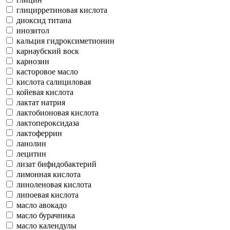
глицирретиновая кислота
диоксид титана
инозитол
кальция гидроксиметионин
карнаубский воск
карнозин
касторовое масло
кислота салициловая
койевая кислота
лактат натрия
лактобионовая кислота
лактопероксидаза
лактоферрин
ланолин
лецитин
лизат бифидобактерий
лимонная кислота
линоленовая кислота
липоевая кислота
масло авокадо
масло бурачника
масло календулы