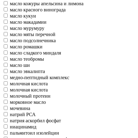
масло кожуры апельсина и лимона
масло красного винограда
масло кукуи
масло макадамии
масло мурумуру
масло мяты перечной
масло подсолнечника
масло ромашки
масло сладкого миндаля
масло теобромы
масло ши
масло эвкалипта
медно-пептидный комплекс
молочная кислота
молочная кислота
молочный протеин
морковное масло
мочевина
натрий РСА
натрия аскорбил фосфат
ниацинамид
пальмитоил изолейцин