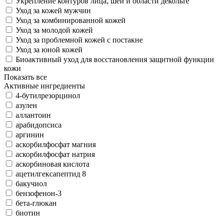
Укрепление контуров лица, шеи и области декольте
Уход за кожей мужчин
Уход за комбинированной кожей
Уход за молодой кожей
Уход за проблемной кожей с постакне
Уход за юной кожей
Биоактивный уход для восстановления защитной функции
кожи
Показать все
Активные ингредиенты
4-бутилрезорцинол
азулен
аллантоин
арабидопсиса
аргинин
аскорбилфосфат магния
аскорбилфосфат натрия
аскорбиновая кислота
ацетилгексапептид 8
бакучиол
бензофeнон-3
бета-глюкан
биотин