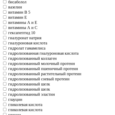
бисаболол
вазелин
витамин В 5
витамин Е
витамины А и Е
витамины А и С
гексапептид 10
гиалуронат натрия
гиалуроновая кислота
гидролат гамамелиса
гидролизованная гиалуроновая кислота
гидролизованный коллаген
гидролизованный молочный протеин
гидролизованный пшеничный протеин
гидролизованный растительный протеин
гидролизованный соевый протеин
гидролизованный шелк
гидролизованный шелк
гидролизованный эластин
глауцин
гликолевая кислота
гликолевая кислота
глицин