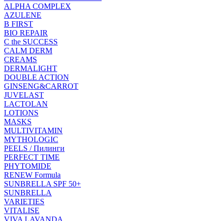
ALPHA COMPLEX
AZULENE
B FIRST
BIO REPAIR
C the SUCCESS
CALM DERM
CREAMS
DERMALIGHT
DOUBLE ACTION
GINSENG&CARROT
JUVELAST
LACTOLAN
LOTIONS
MASKS
MULTIVITAMIN
MYTHOLOGIC
PEELS / Пилинги
PERFECT TIME
PHYTOMIDE
RENEW Formula
SUNBRELLA SPF 50+
SUNBRELLA
VARIETIES
VITALISE
VIVA LAVANDA