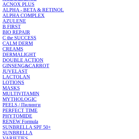
ACNOX PLUS
ALPHA - BETA & RETINOL
ALPHA COMPLEX
AZULENE
B FIRST
BIO REPAIR
C the SUCCESS
CALM DERM
CREAMS
DERMALIGHT
DOUBLE ACTION
GINSENG&CARROT
JUVELAST
LACTOLAN
LOTIONS
MASKS
MULTIVITAMIN
MYTHOLOGIC
PEELS / Пилинги
PERFECT TIME
PHYTOMIDE
RENEW Formula
SUNBRELLA SPF 50+
SUNBRELLA
VARIETIES