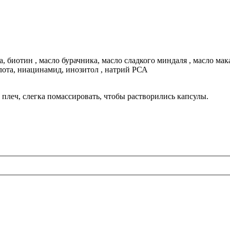
, биотин , масло бурачника, масло сладкого миндаля , масло мака
слота, ниацинамид, инозитол , натрий РСА
 плеч, слегка помассировать, чтобы растворились капсулы.