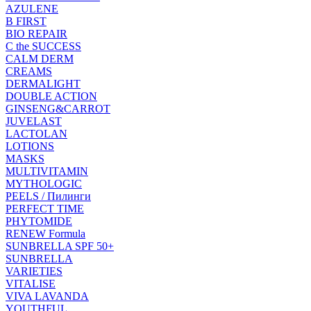
AZULENE
B FIRST
BIO REPAIR
C the SUCCESS
CALM DERM
CREAMS
DERMALIGHT
DOUBLE ACTION
GINSENG&CARROT
JUVELAST
LACTOLAN
LOTIONS
MASKS
MULTIVITAMIN
MYTHOLOGIC
PEELS / Пилинги
PERFECT TIME
PHYTOMIDE
RENEW Formula
SUNBRELLA SPF 50+
SUNBRELLA
VARIETIES
VITALISE
VIVA LAVANDA
YOUTHFUL