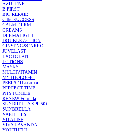
AZULENE
B FIRST
BIO REPAIR
C the SUCCESS
CALM DERM
CREAMS
DERMALIGHT
DOUBLE ACTION
GINSENG&CARROT
JUVELAST
LACTOLAN
LOTIONS
MASKS
MULTIVITAMIN
MYTHOLOGIC
PEELS / Пилинги
PERFECT TIME
PHYTOMIDE
RENEW Formula
SUNBRELLA SPF 50+
SUNBRELLA
VARIETIES
VITALISE
VIVA LAVANDA
YOUTHFUL