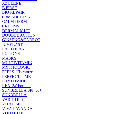
AZULENE
B FIRST
BIO REPAIR
C the SUCCESS
CALM DERM
CREAMS
DERMALIGHT
DOUBLE ACTION
GINSENG&CARROT
JUVELAST
LACTOLAN
LOTIONS
MASKS
MULTIVITAMIN
MYTHOLOGIC
PEELS / Пилинги
PERFECT TIME
PHYTOMIDE
RENEW Formula
SUNBRELLA SPF 50+
SUNBRELLA
VARIETIES
VITALISE
VIVA LAVANDA
YOUTHFUL