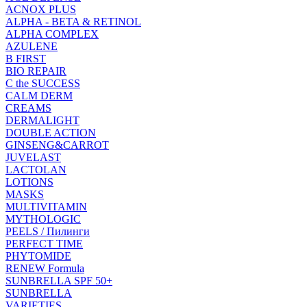
ACNOX PLUS
ALPHA - BETA & RETINOL
ALPHA COMPLEX
AZULENE
B FIRST
BIO REPAIR
C the SUCCESS
CALM DERM
CREAMS
DERMALIGHT
DOUBLE ACTION
GINSENG&CARROT
JUVELAST
LACTOLAN
LOTIONS
MASKS
MULTIVITAMIN
MYTHOLOGIC
PEELS / Пилинги
PERFECT TIME
PHYTOMIDE
RENEW Formula
SUNBRELLA SPF 50+
SUNBRELLA
VARIETIES