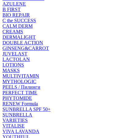
AZULENE
B FIRST
BIO REPAIR
C the SUCCESS
CALM DERM
CREAMS
DERMALIGHT
DOUBLE ACTION
GINSENG&CARROT
JUVELAST
LACTOLAN
LOTIONS
MASKS
MULTIVITAMIN
MYTHOLOGIC
PEELS / Пилинги
PERFECT TIME
PHYTOMIDE
RENEW Formula
SUNBRELLA SPF 50+
SUNBRELLA
VARIETIES
VITALISE
VIVA LAVANDA
YOUTHFUL