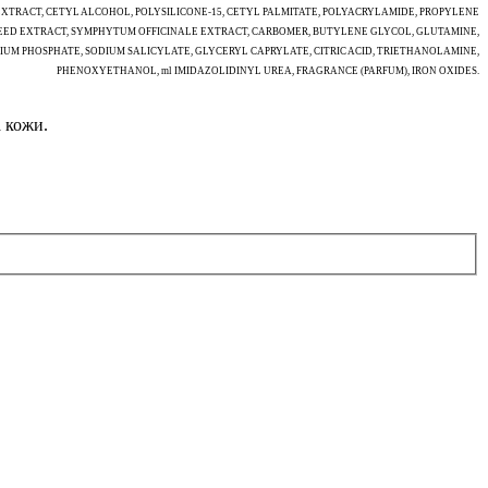
EXTRACT, CETYL ALCOHOL, POLYSILICONE-15, CETYL PALMITATE, POLYACRYLAMIDE, PROPYLENE
A SEED EXTRACT, SYMPHYTUM OFFICINALE EXTRACT, CARBOMER, BUTYLENE GLYCOL, GLUTAMINE,
M PHOSPHATE, SODIUM SALICYLATE, GLYCERYL CAPRYLATE, CITRIC ACID, TRIETHANOLAMINE,
PHENOXYETHANOL, ml IMIDAZOLIDINYL UREA, FRAGRANCE (PARFUM), IRON OXIDES.
 кожи.