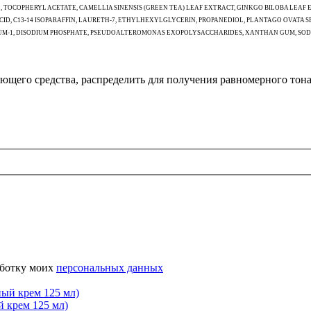
TOCOPHERYL ACETATE, CAMELLIA SINENSIS (GREEN TEA) LEAF EXTRACT, GINKGO BILOBA LEAF 
 ACID, C13-14 ISOPARAFFIN, LAURETH-7, ETHYLHEXYLGLYCERIN, PROPANEDIOL, PLANTAGO OVAT
GUM-1, DISODIUM PHOSPHATE, PSEUDOALTEROMONAS EXOPOLYSACCHARIDES, XANTHAN GUM, SODIU
ющего средства, распределить для получения равномерного тона
аботку моих
персональных данных
крем 125 мл)