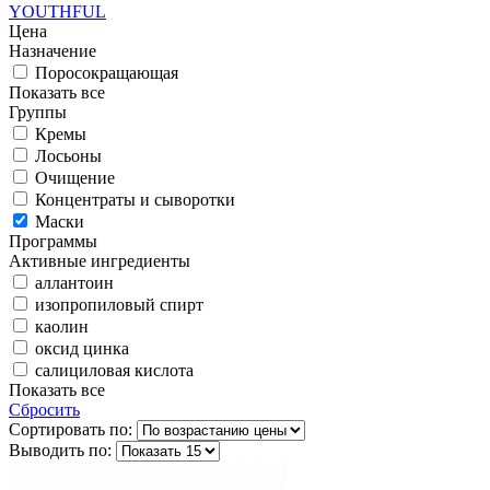
YOUTHFUL
Цена
Назначение
Поросокращающая
Показать все
Группы
Кремы
Лосьоны
Очищение
Концентраты и сыворотки
Маски
Программы
Активные ингредиенты
аллантоин
изопропиловый спирт
каолин
оксид цинка
салициловая кислота
Показать все
Сбросить
Сортировать по:
Выводить по: