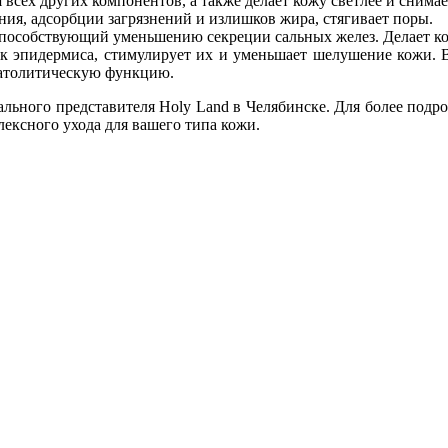
 всех других компонентов, а также делает кожу светлее и снима
я, адсорбции загрязнений и излишков жира, стягивает поры.
пособствующий уменьшению секреции сальных желез. Делает ко
к эпидермиса, стимулирует их и уменьшает шелушение кожи. В
ератолитическую функцию.
ного представителя Holy Land в Челябинске. Для более подро
ексного ухода для вашего типа кожи.