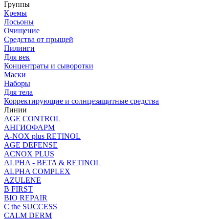
Группы
Кремы
Лосьоны
Очищение
Средства от прыщей
Пилинги
Для век
Концентраты и сыворотки
Маски
Наборы
Для тела
Корректирующие и солнцезащитные средства
Линии
AGE CONTROL
АНГИОФАРМ
A-NOX plus RETINOL
AGE DEFENSE
ACNOX PLUS
ALPHA - BETA & RETINOL
ALPHA COMPLEX
AZULENE
B FIRST
BIO REPAIR
C the SUCCESS
CALM DERM