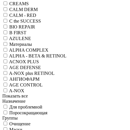
CREAMS
CALM DERM
CALM - RED
C the SUCCESS
BIO REPAIR
B FIRST
AZULENE
Материалы
ALPHA COMPLEX
ALPHA - BETA & RETINOL
ACNOX PLUS
AGE DEFENSE
A-NOX plus RETINOL
АНГИОФАРМ
AGE CONTROL
A-NOX
Показать все
Назначение
Для проблемной
Поросокращающая
Группы
Очищение
Маски