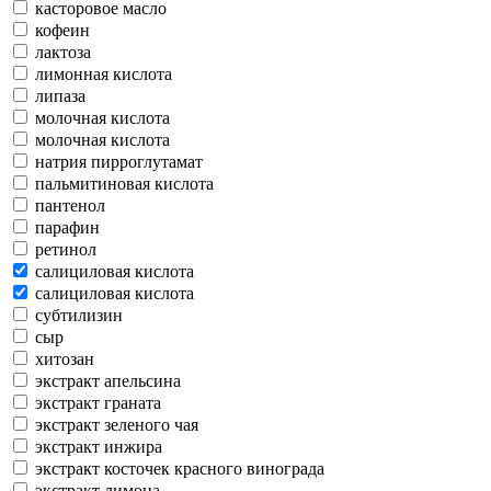
касторовое масло
кофеин
лактоза
лимонная кислота
липаза
молочная кислота
молочная кислота
натрия пирроглутамат
пальмитиновая кислота
пантенол
парафин
ретинол
салициловая кислота
салициловая кислота
субтилизин
сыр
хитозан
экстракт апельсина
экстракт граната
экстракт зеленого чая
экстракт инжира
экстракт косточек красного винограда
экстракт лимона