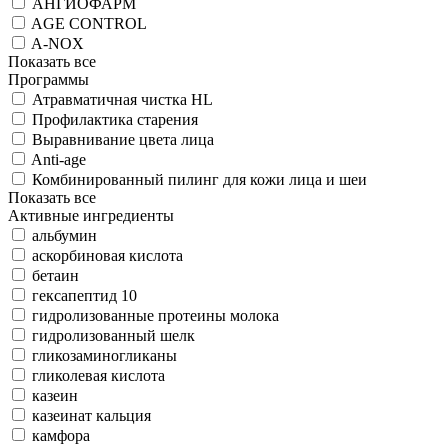
АНГИОФАРМ
AGE CONTROL
A-NOX
Показать все
Программы
Атравматичная чистка HL
Профилактика старения
Выравнивание цвета лица
Anti-age
Комбинированный пилинг для кожи лица и шеи
Показать все
Активные ингредиенты
альбумин
аскорбиновая кислота
бетаин
гексапептид 10
гидролизованные протеины молока
гидролизованный шелк
гликозаминогликаны
гликолевая кислота
казеин
казеинат кальция
камфора