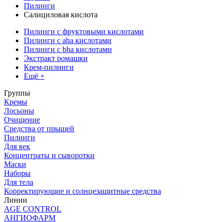
Пилинги
Салициловая кислота
Пилинги с фруктовыми кислотами
Пилинги с aha кислотами
Пилинги с bha кислотами
Экстракт ромашки
Крем-пилинги
Ещё +
Группы
Кремы
Лосьоны
Очищение
Средства от прыщей
Пилинги
Для век
Концентраты и сыворотки
Маски
Наборы
Для тела
Корректирующие и солнцезащитные средства
Линии
AGE CONTROL
АНГИОФАРМ