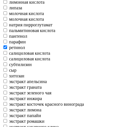
лимонная кислота
липаза
молочная кислота
молочная кислота
натрия пирроглутамат
пальмитиновая кислота
пантенол
парафин
ретинол
салициловая кислота
салициловая кислота
субтилизин
сыр
хитозан
экстракт апельсина
экстракт граната
экстракт зеленого чая
экстракт инжира
экстракт косточек красного винограда
экстракт лимона
экстракт папайи
экстракт ромашки
экстракт сахарного клена