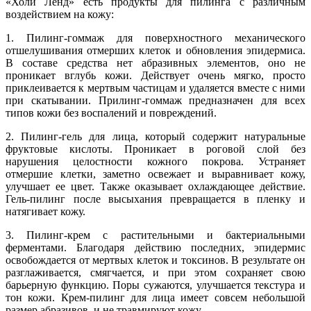
«Холи Ленд» есть продукты для пилинга с различным
воздействием на кожу:
1. Пилинг-гоммаж для поверхностного механического
отшелушивания отмерших клеток и обновления эпидермиса.
В составе средства нет абразивных элементов, оно не
проникает вглубь кожи. Действует очень мягко, просто
приклеивается к мертвым частицам и удаляется вместе с ними
при скатывании. Прилинг-гоммаж предназначен для всех
типов кожи без воспалений и повреждений.
2. Пилинг-гель для лица, который содержит натуральные
фруктовые кислоты. Проникает в роговой слой без
нарушения целостности кожного покрова. Устраняет
отмершие клетки, заметно освежает и выравнивает кожу,
улучшает ее цвет. Также оказывает охлаждающее действие.
Гель-пилинг после высыхания превращается в пленку и
натягивает кожу.
3. Пилинг-крем с растительными и бактериальными
ферментами. Благодаря действию последних, эпидермис
освобождается от мертвых клеток и токсинов. В результате он
разглаживается, смягчается, и при этом сохраняет свою
барьерную функцию. Поры сужаются, улучшается текстура и
тон кожи. Крем-пилинг для лица имеет совсем небольшой
размер абразивов, и не травмируют кожу.