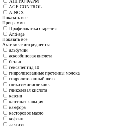
АНГИОФАРМ
AGE CONTROL
A-NOX
Показать все
Программы
Профилактика старения
Anti-age
Показать все
Активные ингредиенты
альбумин
аскорбиновая кислота
бетаин
гексапептид 10
гидролизованные протеины молока
гидролизованный шелк
гликозаминогликаны
гликолевая кислота
казеин
казеинат кальция
камфора
касторовое масло
кофеин
лактоза