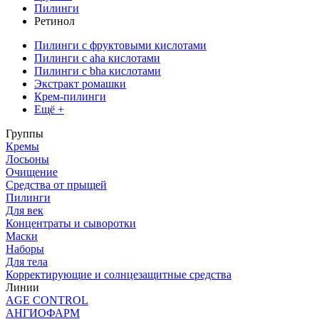
Пилинги
Ретинол
Пилинги с фруктовыми кислотами
Пилинги с aha кислотами
Пилинги с bha кислотами
Экстракт ромашки
Крем-пилинги
Ещё +
Группы
Кремы
Лосьоны
Очищение
Средства от прыщей
Пилинги
Для век
Концентраты и сыворотки
Маски
Наборы
Для тела
Корректирующие и солнцезащитные средства
Линии
AGE CONTROL
АНГИОФАРМ