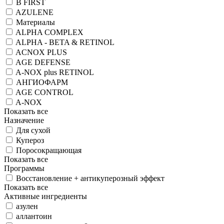
B FIRST
AZULENE
Материалы
ALPHA COMPLEX
ALPHA - BETA & RETINOL
ACNOX PLUS
AGE DEFENSE
A-NOX plus RETINOL
АНГИОФАРМ
AGE CONTROL
A-NOX
Показать все
Назначение
Для сухой
Купероз
Поросокращающая
Показать все
Программы
Восстановление + антикуперозный эффект
Показать все
Активные ингредиенты
азулен
аллантоин