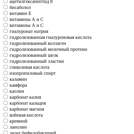
ацетилгексапептид 8
бисаболол
витамин Е
витамины А и С
витамины А и С
гиалуронат натрия
гидролизованная гиалуроновая кислота
гидролизованный коллаген
гидролизованный молочный протеин
гидролизованный шелк
гидролизованный эластин
гликолевая кислота
изопропиловый спирт
каламин
камфора
каолин
карбонат калия
карбонат кальция
карбонат магния
койевая кислота
кремний
ланолин
лизат бифидобактерий