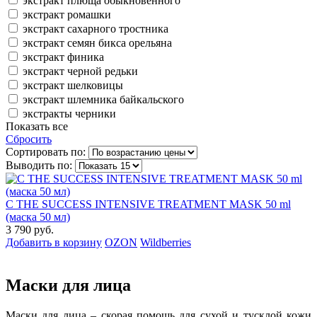
экстракт плюща обыкновенного
экстракт ромашки
экстракт сахарного тростника
экстракт семян бикса орельяна
экстракт финика
экстракт черной редьки
экстракт шелковицы
экстракт шлемника байкальского
экстракты черники
Показать все
Сбросить
Сортировать по:
Выводить по:
C THE SUCCESS INTENSIVE TREATMENT MASK 50 ml
(маска 50 мл)
3 790 руб.
Добавить в корзину
OZON
Wildberries
Маски для лица
Маски для лица – скорая помощь для сухой и тусклой кожи