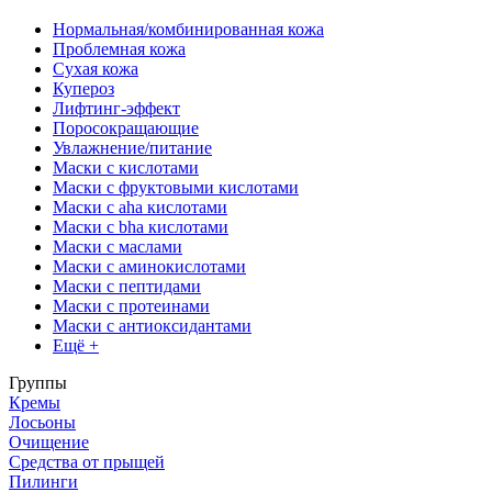
Нормальная/комбинированная кожа
Проблемная кожа
Сухая кожа
Купероз
Лифтинг-эффект
Поросокращающие
Увлажнение/питание
Маски с кислотами
Маски с фруктовыми кислотами
Маски с aha кислотами
Маски с bha кислотами
Маски с маслами
Маски с аминокислотами
Маски с пептидами
Маски с протеинами
Маски с антиоксидантами
Ещё +
Группы
Кремы
Лосьоны
Очищение
Средства от прыщей
Пилинги