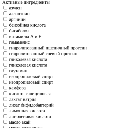
Активные ингредиенты
азулен
аллантоин
аргинин
бензойная кислота
бисаболол
витамины А и Е
гамамелис
гидролизованный пшеничный протеин
гидролизованный соевый протеин
гликолевая кислота
гликолевая кислота
глутамин
изопропиловый спирт
изопропиловый спирт
камфора
кислота салициловая
лактат натрия
лизат бифидобактерий
лимонная кислота
линоленовая кислота
масло акай
масло календулы