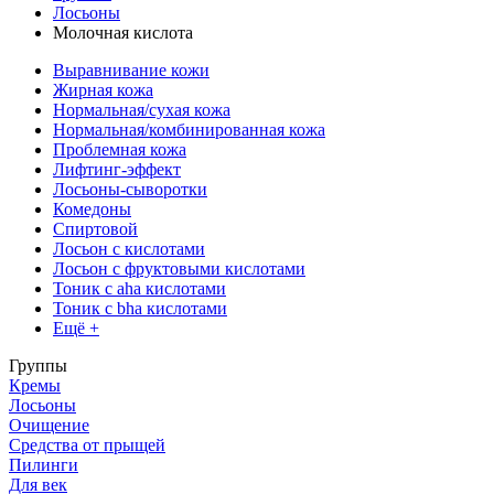
Лосьоны
Молочная кислота
Выравнивание кожи
Жирная кожа
Нормальная/сухая кожа
Нормальная/комбинированная кожа
Проблемная кожа
Лифтинг-эффект
Лосьоны-сыворотки
Комедоны
Спиртовой
Лосьон с кислотами
Лосьон с фруктовыми кислотами
Тоник с aha кислотами
Тоник с bha кислотами
Ещё +
Группы
Кремы
Лосьоны
Очищение
Средства от прыщей
Пилинги
Для век