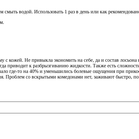
м смыть водой. Использовать 1 раз в день или как рекомендован
м.
му с кожей. Не привыкла экономить на себе, да и состав лосьо
ногда приводит к разбрызгиванию жидкости. Также есть сложност
 спало где-то на 40% и уменьшились болевые ощущения при прик
ня. Проблем со вскрытыми комедонами нет, заживают быстро, по