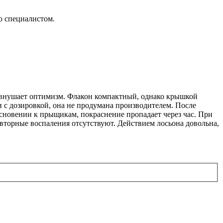
о специалистом.
на внушает оптимизм. Флакон компактный, однако крышкой
и с дозировкой, она не продумана производителем. После
основении к прыщикам, покраснение пропадает через час. При
вторные воспаления отсутствуют. Действием лосьона довольна,