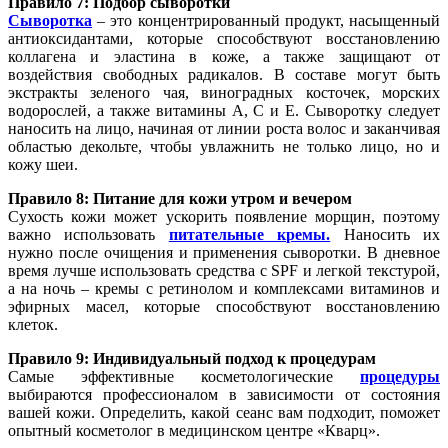
Правило 7: Подбор сыворотки
Сыворотка
– это концентрированный продукт, насыщенный
антиоксидантами, которые способствуют восстановлению
коллагена и эластина в коже, а также защищают от
воздействия свободных радикалов. В составе могут быть
экстракты зеленого чая, виноградных косточек, морских
водорослей, а также витамины А, С и Е. Сыворотку следует
наносить на лицо, начиная от линии роста волос и заканчивая
областью декольте, чтобы увлажнить не только лицо, но и
кожу шеи.
Правило 8: Питание для кожи утром и вечером
Сухость кожи может ускорить появление морщин, поэтому
важно использовать
питательные кремы.
Наносить их
нужно после очищения и применения сыворотки. В дневное
время лучше использовать средства с SPF и легкой текстурой,
а на ночь – кремы с ретинолом и комплексами витаминов и
эфирных масел, которые способствуют восстановлению
клеток.
Правило 9: Индивидуальный подход к процедурам
Самые эффективные косметологические
процедуры
выбираются профессионалом в зависимости от состояния
вашей кожи. Определить, какой сеанс вам подходит, поможет
опытный косметолог в медицинском центре «Кварц».