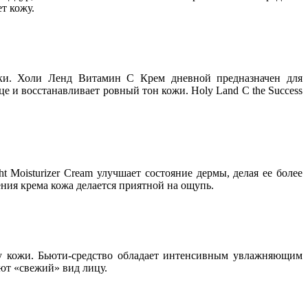
т кожу.
нки. Холи Ленд Витамин С Крем дневной предназначен для
е и восстанавливает ровный тон кожи. Holy Land C the Success
 Moisturizer Cream улучшает состояние дермы, делая ее более
ния крема кожа делается приятной на ощупь.
уру кожи. Бьюти-средство обладает интенсивным увлажняющим
ют «свежий» вид лицу.