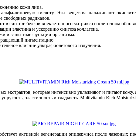
лажнению кожи лица.
альфа-липоевую кислоту. Эти вещества налаживают окислите
е свободных радикалов.
 в синтезе белков внеклеточного матрикса и клеточном обнов
ции эластина и ускорению синтеза коллагена.
жи и защитные функции организма.
окращающий пигментацию.
тельное влияние ультрафиолетового излучения.
ных экстрактов, которые интенсивно увлажняют и питают кожу,
ругость, эластичность и гладкость. Multivitamin Rich Moisturi
бствует активной регенерации эпидермиса после лазерных пр