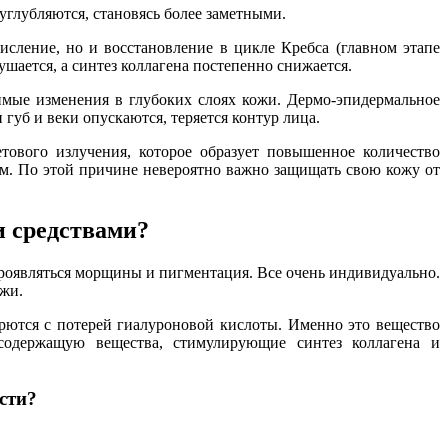
глубляются, становясь более заметными.
исление, но и восстановление в цикле Кребса (главном этапе
шается, а синтез коллагена постепенно снижается.
имые изменения в глубоких слоях кожи. Дермо-эпидермальное
губ и веки опускаются, теряется контур лица.
тового излучения, которое образует повышенное количество
ием. По этой причине невероятно важно защищать свою кожу от
и средствами?
 проявляться морщины и пигментация. Все очень индивидуально.
ожи.
орются с потерей гиалуроновой кислоты. Именно это вещество
 содержащую вещества, стимулирующие синтез коллагена и
сти?