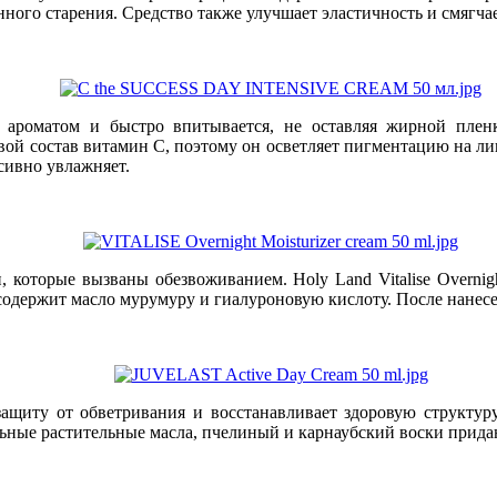
нного старения. Средство также улучшает эластичность и смягчае
м ароматом и быстро впитывается, не оставляя жирной пле
ой состав витамин C, поэтому он осветляет пигментацию на лиц
сивно увлажняет.
оторые вызваны обезвоживанием. Holy Land Vitalise Overnight
одержит масло мурумуру и гиалуроновую кислоту. После нанесе
 защиту от обветривания и восстанавливает здоровую структ
льные растительные масла, пчелиный и карнаубский воски прида