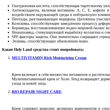
Гиалуроновая кислота, способствующая тщательному ув
Антиоксиданты, включая витамины A, C, E, кофеин и 
воздействием окружающей среды и нейтрализуют влияни
Пептиды, разглаживающие морщины. Цитокины участвуют
Коэнзимы, способствующие замедлению процессу деформа
Керамиды, восстанавливающие водно-жировой баланс ко
Ниацинамид, стимулирующий выработку коллагена и с
SPF-факторы защиты. Они значительно сокращают отрица
Энзимы, способствующие обновлению кожи.
Какие Holy Land средства стоит попробовать:
MULTIVITAMIN Rich Moisturizing Cream
Крем включает в себя множество витаминов и раститель
Мультивитаминный крем от Холи Ленд возвращает дерме уп
ухода за кожей лица.
BIO REPAIR NIGHT CARE
Крем содержит комплекс активных компонентов и спосо