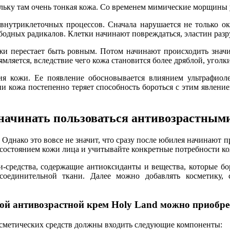
ьку там очень тонкая кожа. Со временем мимические морщины у
 внутриклеточных процессов. Сначала нарушается не только ок
одных радикалов. Клетки начинают повреждаться, эластин разру
жи перестает быть ровным. Потом начинают происходить знач
яется, вследствие чего кожа становится более дряблой, уголки 
ия кожи. Ее появление обосновывается влиянием ультрафиоле
ни кожа постепенно теряет способность бороться с этим явлен
начинать пользоваться антивозрастным
а. Однако это вовсе не значит, что сразу после юбилея начинают
а состоянием кожи лица и учитывайте конкретные потребности к
ти-средства, содержащие антиоксиданты и вещества, которые б
соединительной ткани. Далее можно добавлять косметику,
ой антивозрастной крем Holy Land можно приобре
косметических средств должны входить следующие компоненты: