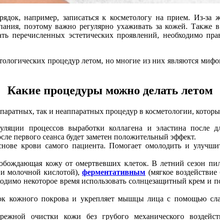
рядок, например, записаться к косметологу на прием. Из-за
пания, поэтому важно регулярно ухаживать за кожей. Также в
ь перечисленных эстетических проявлений, необходимо прав
етологических процедур летом, но многие из них являются мифом
Какие процедуры можно делать летом
ппаратных, так и неаппаратных процедур в косметологии, которы
ляции процессов выработки коллагена и эластина после дл
осле первого сеанса будет заметен положительный эффект.
нове крови самого пациента. Помогает омолодить и улучшит
вобождающая кожу от омертвевших клеток. В летний сезон пи
 и молочной кислотой),
ферментативным
(мягкое воздействие 
ходимо некоторое время использовать солнцезащитный крем и п
ок кожного покрова и укрепляет мышцы лица с помощью сла
ежной очистки кожи без грубого механического воздейств