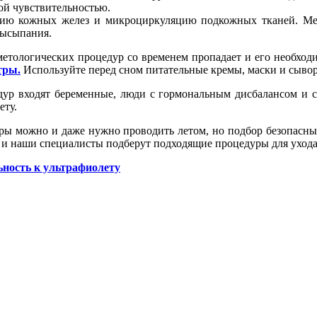
ой чувствительностью.
ию кожных желез и микроциркуляцию подкожных тканей. Ме
высыпания.
сметологических процедур со временем пропадает и его необхо
тры.
Используйте перед сном питательные кремы, маски и сывор
ур входят беременные, люди с гормональным дисбалансом и см
ету.
уры можно и даже нужно проводить летом, но подбор безопасны
и наши специалисты подберут подходящие процедуры для ухода
ность к ультрафиолету