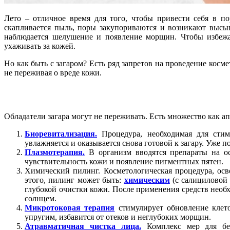
Лето – отличное время для того, чтобы привести себя в по
скапливается пыль, поры закупориваются и возникают высы
наблюдается шелушение и появление морщин. Чтобы избежат
ухаживать за кожей.
Но как быть с загаром? Есть ряд запретов на проведение косм
не переживая о вреде кожи.
Обладатели загара могут не переживать. Есть множество как а
Биоревитализация.
Процедура, необходимая для стиму
увлажняется и оказывается снова готовой к загару. Уже п
Плазмотерапия.
В организм вводятся препараты на ос
чувствительность кожи и появление пигментных пятен.
Химический пилинг. Косметологическая процедура, ос
этого, пилинг может быть:
химическим
(с салициловой
глубокой очистки кожи. После применения средств необ
солнцем.
Микротоковая терапия
стимулирует обновление клет
упругим, избавится от отеков и неглубоких морщин.
Атравматичная чистка лица.
Комплекс мер для бер