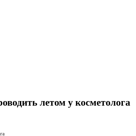
роводить летом у косметолога
га