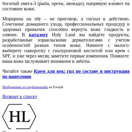
богатый омега-3 (рыба, орехи, авокадо), напрямую влияют на
состояние кожи.
Морщины на лбу – не приговор, а сигнал к действию.
Сочетание домашнего ухода, профессиональных процедур и
здоровых привычек способно вернуть коже гладкость и
сияние. В
каталоге
Holy Land вы найдете продукты,
разработанные израильскими дерматологами с учетом
особенностей разных типов кожи. Начните с малого:
выберите сыворотку с гиалуроновой кислотой или крем с
SPF, и уже через месяц заметите первые изменения. Помните:
ваша кожа заслуживает внимания и заботы.
Читайте также
Крем для век: гид по составу и инструкция
по нанесению
Изображение от wayhomestudio
на Freepik
Возврат к списку