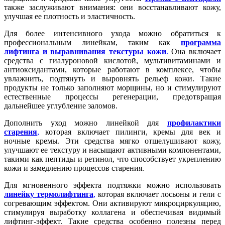
также заслуживают внимания: они восстанавливают кожу,
улучшая ее плотность и эластичность.
Для более интенсивного ухода можно обратиться к
профессиональным линейкам, таким как
программа
лифтинга и выравнивания текстуры кожи
.
Она включает
средства с гиалуроновой кислотой, мультивитаминами и
антиоксидантами, которые работают в комплексе, чтобы
увлажнить, подтянуть и выровнять рельеф кожи. Такие
продукты не только заполняют морщины, но и стимулируют
естественные процессы регенерации, предотвращая
дальнейшее углубление заломов.
Дополнить уход можно линейкой для
профилактики
старения
,
которая включает пилинги, кремы для век и
ночные кремы. Эти средства мягко отшелушивают кожу,
улучшают ее текстуру и насыщают активными компонентами,
такими как пептиды и ретинол, что способствует укреплению
кожи и замедлению процессов старения.
Для мгновенного эффекта подтяжки можно использовать
линейку термолифтинга
,
которая включает лосьоны и гели с
согревающим эффектом. Они активируют микроциркуляцию,
стимулируя выработку коллагена и обеспечивая видимый
лифтинг-эффект. Такие средства особенно полезны перед