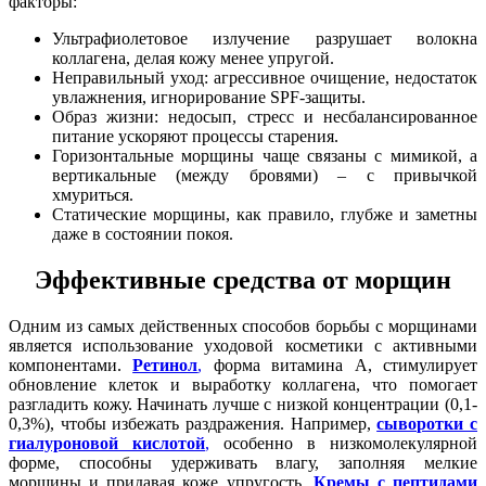
факторы:
Ультрафиолетовое излучение разрушает волокна
коллагена, делая кожу менее упругой.
Неправильный уход: агрессивное очищение, недостаток
увлажнения, игнорирование SPF-защиты.
Образ жизни: недосып, стресс и несбалансированное
питание ускоряют процессы старения.
Горизонтальные морщины чаще связаны с мимикой, а
вертикальные (между бровями) – с привычкой
хмуриться.
Статические морщины, как правило, глубже и заметны
даже в состоянии покоя.
Эффективные средства от морщин
Одним из самых действенных способов борьбы с морщинами
является использование уходовой косметики с активными
компонентами.
Ретинол
,
форма витамина А, стимулирует
обновление клеток и выработку коллагена, что помогает
разгладить кожу. Начинать лучше с низкой концентрации (0,1-
0,3%), чтобы избежать раздражения. Например,
сыворотки с
гиалуроновой кислотой
,
особенно в низкомолекулярной
форме, способны удерживать влагу, заполняя мелкие
морщины и придавая коже упругость.
Кремы с пептидами