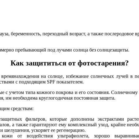
за, беременность, переходный возраст, а также послеродовое вр
езмерно пребывающий под лучами солнца без солнцезащиты.
Как защититься от фотостарения?
времянахождения на солнце, избежание солнечных лучей в пер
твами с подходящим SPF показателем.
 с учетом типа кожного покрова и его состояния. Солнечному в
я, им необходима круглогодичная постоянная защита.
ющим средствам:
езащитных фильтров, которые дополнены экстрактами рас
лов, а также гарантируют ему комплексный уход, крайне необ
и шелушения, ускоряет ее регенерацию.
кожи от воздействия ультрафиолета, хорошо выравнив