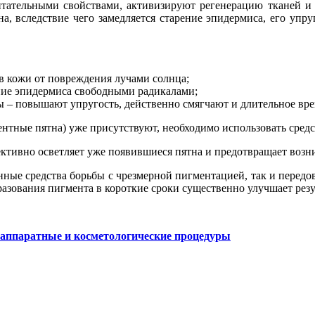
тательными свойствами, активизируют регенерацию тканей и
на, вследствие чего замедляется старение эпидермиса, его уп
 кожи от повреждения лучами солнца;
ие эпидермиса свободными радикалами;
ы – повышают упругость, действенно смягчают и длительное вр
ентные пятна) уже присутствуют, необходимо использовать сред
ективно осветляет уже появившиеся пятна и предотвращает возн
нные средства борьбы с чрезмерной пигментацией, так и передо
азования пигмента в короткие сроки существенно улучшает резул
 аппаратные и косметологические процедуры