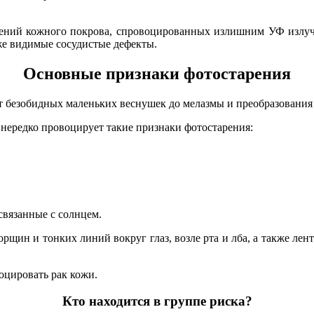
нений кожного покрова, спровоцированных излишним УФ излуч
же видимые сосудистые дефекты.
Основные признаки фотостарения
т безобидных маленьких веснушек до мелазмы и преобразования
 нередко провоцирует такие признаки фотостарения:
вязанные с солнцем.
рщин и тонких линий вокруг глаз, возле рта и лба, а также лен
оцировать рак кожи.
Кто находится в группе риска?