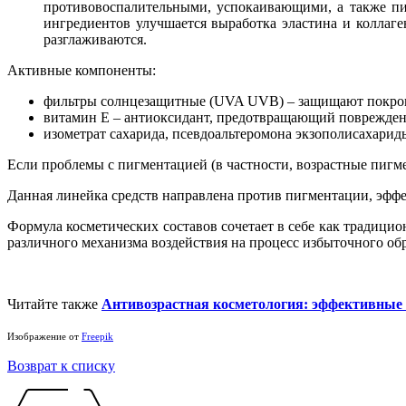
противовоспалительными, успокаивающими, а также пи
ингредиентов улучшается выработка эластина и коллаге
разглаживаются.
Активные компоненты:
фильтры солнцезащитные (UVA UVB) – защищают покров
витамин Е – антиоксидант, предотвращающий поврежден
изометрат сахарида, псевдоальтеромона экзополисахарид
Если проблемы с пигментацией (в частности, возрастные пигм
Данная линейка средств направлена против пигментации, эфф
Формула косметических составов сочетает в себе как традицио
различного механизма воздействия на процесс избыточного обр
Читайте также
Антивозрастная косметология: эффективные
Изображение от
Freepik
Возврат к списку