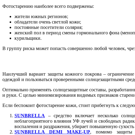
Фотостарению наиболее всего подвержены:
жители южных регионов;
обладатели очень светлой кожи;
постоянные посетители солярия;
женский пол в период смены гормонального фона (менопау
курильщики.
В группу риска может попасть совершенно любой человек, чр
Наилучший вариант защиты кожного покрова – ограничение 
одеждой и пользоваться проверенными солнцезащитными средс
Оптимально применять солнцезащитные составы, разработанные
и руки. С целью минимизирования видимых признаков старени
Если беспокоит фотостарение кожи, стоит прибегнуть к следу
SUNBRELLA
– средство включает несколько солнц
неблагоприятного влияния УФ лучей и свободных радика
воспаления и раздражения, убирает повышенную сухость 
SUNBRELLA DEMI MAKE-UP
, помимо защиты 