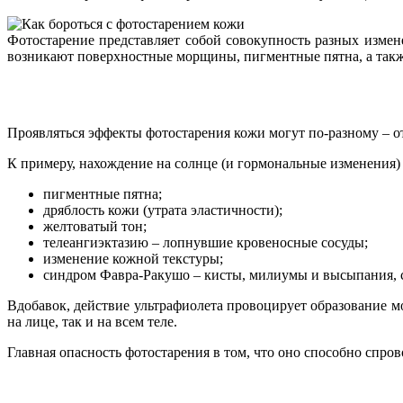
Фотостарение представляет собой совокупность разных изме
возникают поверхностные морщины, пигментные пятна, а так
Проявляться эффекты фотостарения кожи могут по-разному – о
К примеру, нахождение на солнце (и гормональные изменения)
пигментные пятна;
дряблость кожи (утрата эластичности);
желтоватый тон;
телеангиэктазию – лопнувшие кровеносные сосуды;
изменение кожной текстуры;
синдром Фавра-Ракушо – кисты, милиумы и высыпания, с
Вдобавок, действие ультрафиолета провоцирует образование мо
на лице, так и на всем теле.
Главная опасность фотостарения в том, что оно способно спров