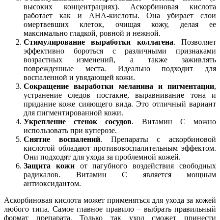
высоких концентрациях). Аскорбиновая кислота
работает как и АНА-кислоты. Она убирает слои
омертвевших клеток, очищая кожу, делая ее
максимально гладкой, ровной и нежной.
Стимулирование выработки коллагена
. Позволяет
эффективно бороться с различными признаками
возрастных изменений, а также заживлять
поврежденные места. Идеально подходит для
воспаленной и увядающей кожи.
Сокращение выработки меланина и пигментации
,
устранение следов постакне, выравнивание тона и
придание коже сияющего вида. Это отличный вариант
для пигментированной кожи.
Укрепление стенок сосудов
. Витамин С можно
использовать при куперозе.
Снятие воспалений
. Препараты с аскорбиновой
кислотой обладают противовоспалительным эффектом.
Они подходят для ухода за проблемной кожей.
Защита кожи
от пагубного воздействия свободных
радикалов. Витамин С является мощным
антиоксидантом.
Аскорбиновая кислота может применяться для ухода за кожей
любого типа. Самое главное правило – выбрать правильный
формат препарата. Только так уход сможет принести