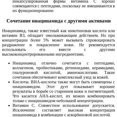
инкапсулированная формы витамина C хорошо
совмещаются с пептидами, поскольку не вмешиваются в
их функционирование.
Сочетание ниацинамида с другими активами
Ниацинамид, также известный как никотиновая кислота или
витамин В3, обладает омолаживающим действием. Но при
концентрации более 5% может вызывать спровоцировать
раздражение и покраснение кожи. Не рекомендуется
использовать его вместе с другими
высококонцентрированными ингредиентами.
Ниацинамид отлично сочетается с пептидами,
коллагеном, пробиотиками, ретиноидами, керамидами,
гиалуроновой кислотой, аминокислотами. Такие
сочетания обеспечивают комплексный уход за кожей.
Кислоты. BHA-кислоты также могут быть совмещены с
ниацинамидом. Этот дуэт показывает хорошие
результаты в борьбе со старением кожи и пигментацией.
Что касается АНА-кислот, их можно комбинировать
только с ниацинамидом небольшой концентрации.
Витамин С. Совместное использование допускается.
Исключение составляет высокая концентрация
ниацинамида в комбинации с аскорбиновой кислотой.