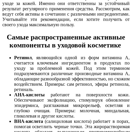
уходе за кожей. Именно они ответственны за устойчивый
результат регулярного применения средства. Рассмотрим, как
ведут себя активы в сочетании с различными ингредиентами.
Учитывайте эти рекомендации, если хотите получить от
своего ухода максимальную пользу.
Самые распространенные активные
компоненты в уходовой косметике
Ретинол
, являющийся одной из форм витамина А,
считается ключевым ингредиентом в продуктах по
уходу за проблемной кожей. Под этим термином
подразумеваются различные производные витамина A,
обладающие разнообразной эффективностью, но схожим
воздействием. Примеры: сам ретинол, эфиры ретинола,
ретиналь.
AHA-кислоты
работают на поверхности кожи.
Обеспечивают эксфолиацию, стимулируя обновление
эпидермиса, разглаживая микрорельеф, осветляя и
глубоко очищая. Примеры: молочная, миндальная,
гликолевая и другие кислоты.
BHA-кислота
(салициловая кислота) работает в порах,
помогая осветлить черные точки. Эта жирорастворимая
кислота обладает выраженным противомикробным