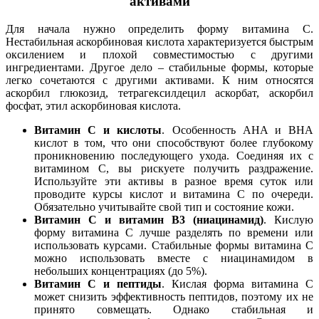
активами
Для начала нужно определить форму витамина C.
Нестабильная аскорбиновая кислота характеризуется быстрым
оксилением и плохой совместимостью с другими
ингредиентами. Другое дело – стабильные формы, которые
легко сочетаются с другими активами. К ним относятся
аскорбил глюкозид, тетрагексилдецил аскорбат, аскорбил
фосфат, этил аскорбиновая кислота.
Витамин C и кислоты
. Особенность AHA и BHA
кислот в том, что они способствуют более глубокому
проникновению последующего ухода. Соединяя их с
витамином С, вы рискуете получить раздражение.
Используйте эти активы в разное время суток или
проводите курсы кислот и витамина C по очереди.
Обязательно учитывайте свой тип и состояние кожи.
Витамин C и витамин B3 (ниацинамид)
. Кислую
форму витамина C лучше разделять по времени или
использовать курсами. Стабильные формы витамина C
можно использовать вместе с ниацинамидом в
небольших концентрациях (до 5%).
Витамин C и пептиды
. Кислая форма витамина C
может снизить эффективность пептидов, поэтому их не
принято совмещать. Однако стабильная и