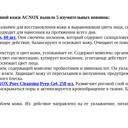
лемной кожи ACNOX вышло 5 изумительных новинок:
азначен для восстановления кожи и выравнивания цвета лица, с
одходит для нанесения на протяжении всего дня.
, 60 шт.
Они смочены лосьоном, который содержит салициловую
ющее действие, балансируют и освежают кожу. Очищают ее пове
екстуру и цвет кожи, успокаивает ее. Содержит комплекс орга
етляет пигментацию, купирует воспаление, угнетающе действует
освежает цвет лица.
рем, содержащий комплекс пробиотиков и аминокислот. Он увла
влаги. Защищает кожу от пересыхания и шелушения, предупрежд
ного блеска.
X Pore Cleansing Prep Gel, 250 мл.
Размягчает роговой слой и
т раскрываться поры и активизируется кровообращение в тканях.
облем кожи. Их действие направлено на ее увлажнение, питан