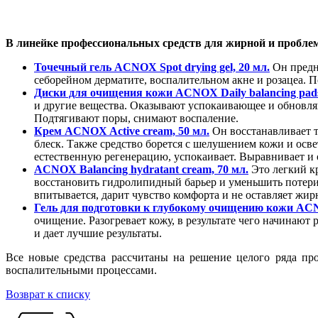
В линейке профессиональных средств для жирной и проб
Точечный гель ACNOX Spot drying gel, 20 мл.
Он предн
себорейном дерматите, воспалительном акне и розацеа. П
Диски для очищения кожи ACNOX Daily balancing pads
и другие вещества. Оказывают успокаивающее и обновля
Подтягивают поры, снимают воспаление.
Крем ACNOX Active cream, 50 мл.
Он восстанавливает т
блеск. Также средство борется с шелушением кожи и осв
естественную регенерацию, успокаивает. Выравнивает и 
ACNOX Balancing hydratant cream, 70 мл.
Это легкий к
восстановить гидролипидный барьер и уменьшить потери 
впитывается, дарит чувство комфорта и не оставляет жир
Гель для подготовки к глубокому очищению кожи ACNO
очищение. Разогревает кожу, в результате чего начинаю
и дает лучшие результаты.
Все новые средства рассчитаны на решение целого ряда пр
воспалительными процессами.
Возврат к списку