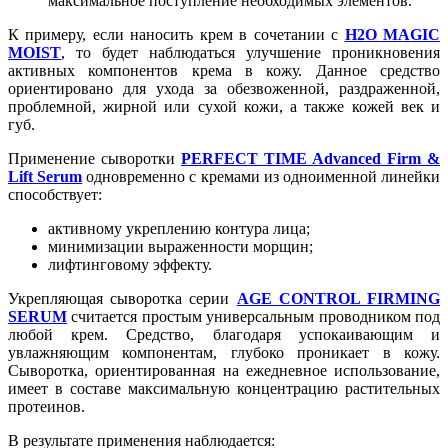
максимальное поступление необходимых элементов.
К примеру, если наносить крем в сочетании с
H2O MAGIC
MOIST
, то будет наблюдаться улучшение проникновения
активных компонентов крема в кожу. Данное средство
ориентировано для ухода за обезвоженной, раздраженной,
проблемной, жирной или сухой кожи, а также кожей век и
губ.
Применение сыворотки
PERFECT TIME Advanced Firm &
Lift Serum
одновременно с кремами из одноименной линейки
способствует:
активному укреплению контура лица;
минимизации выраженности морщин;
лифтинговому эффекту.
Укрепляющая сыворотка серии
AGE CONTROL FIRMING
SERUM
считается простым универсальным проводником под
любой крем. Средство, благодаря успокаивающим и
увлажняющим компонентам, глубоко проникает в кожу.
Сыворотка, ориентированная на ежедневное использование,
имеет в составе максимальную концентрацию растительных
протеинов.
В результате применения наблюдается: