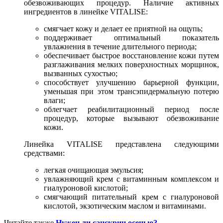
обезвоживающих процедур. Наличие активных
ингредиентов в линейке VITALISE:
смягчает кожу и делает ее приятной на ощупь;
поддерживает оптимальный показатель
увлажнения в течение длительного периода;
обеспечивает быстрое восстановление кожи путем
разглаживания мелких поверхностных морщинок,
вызванных сухостью;
способствует улучшению барьерной функции,
уменьшая при этом трансэпидермальную потерю
влаги;
облегчает реабилитационный период после
процедур, которые вызывают обезвоживание
кожи.
Линейка VITALISE представлена следующими
средствами:
легкая очищающая эмульсия;
увлажняющий крем с витаминным комплексом и
гиалуроновой кислотой;
смягчающий питательный крем с гиалуроновой
кислотой, экзотическим маслом и витаминами.
Читайте также
Нужен ли санскрин осенью?
.