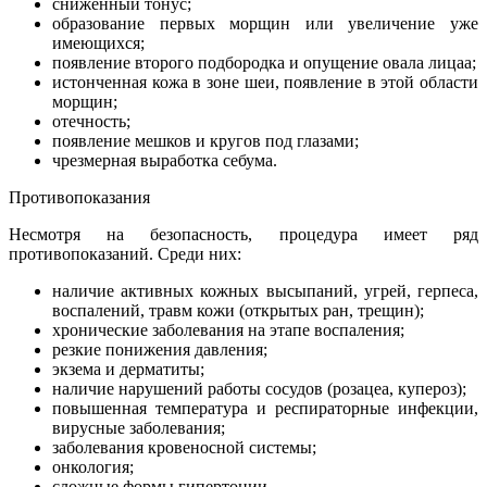
сниженный тонус;
образование первых морщин или увеличение уже
имеющихся;
появление второго подбородка и опущение овала лицаа;
истонченная кожа в зоне шеи, появление в этой области
морщин;
отечность;
появление мешков и кругов под глазами;
чрезмерная выработка себума.
Противопоказания
Несмотря на безопасность, процедура имеет ряд
противопоказаний. Среди них:
наличие активных кожных высыпаний, угрей, герпеса,
воспалений, травм кожи (открытых ран, трещин);
хронические заболевания на этапе воспаления;
резкие понижения давления;
экзема и дерматиты;
наличие нарушений работы сосудов (розацеа, купероз);
повышенная температура и респираторные инфекции,
вирусные заболевания;
заболевания кровеносной системы;
онкология;
сложные формы гипертонии.