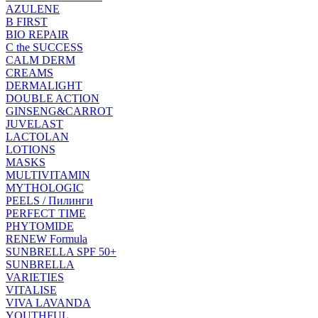
AZULENE
B FIRST
BIO REPAIR
C the SUCCESS
CALM DERM
CREAMS
DERMALIGHT
DOUBLE ACTION
GINSENG&CARROT
JUVELAST
LACTOLAN
LOTIONS
MASKS
MULTIVITAMIN
MYTHOLOGIC
PEELS / Пилинги
PERFECT TIME
PHYTOMIDE
RENEW Formula
SUNBRELLA SPF 50+
SUNBRELLA
VARIETIES
VITALISE
VIVA LAVANDA
YOUTHFUL