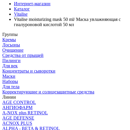
Интернет-магазин
Каталог
Vitalise
Vitalise moisturizing mask 50 ml/ Маска увлажняющая с
гиалуроновой кислотой 50 мл
Группы
Кремы
Лосьоны
Очищение
Средства от прыщей
Пилинги
Для век
Концентраты и сыворотки
Маски
Наборы
Для тела
Корректирующие и солнцезащитные средства
Линии
AGE CONTROL
АНГИОФАРМ
A-NOX plus RETINOL
AGE DEFENSE
ACNOX PLUS
ALPHA - BETA & RETINOL