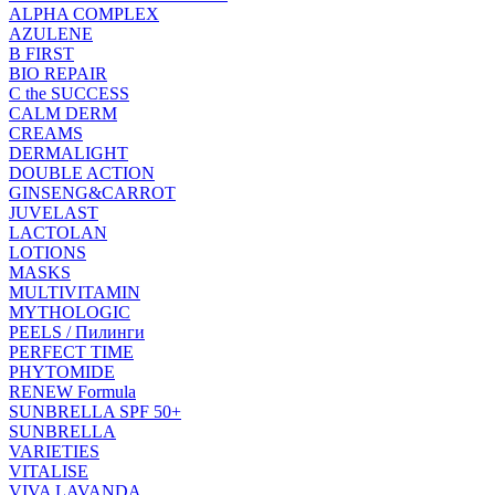
ALPHA COMPLEX
AZULENE
B FIRST
BIO REPAIR
C the SUCCESS
CALM DERM
CREAMS
DERMALIGHT
DOUBLE ACTION
GINSENG&CARROT
JUVELAST
LACTOLAN
LOTIONS
MASKS
MULTIVITAMIN
MYTHOLOGIC
PEELS / Пилинги
PERFECT TIME
PHYTOMIDE
RENEW Formula
SUNBRELLA SPF 50+
SUNBRELLA
VARIETIES
VITALISE
VIVA LAVANDA