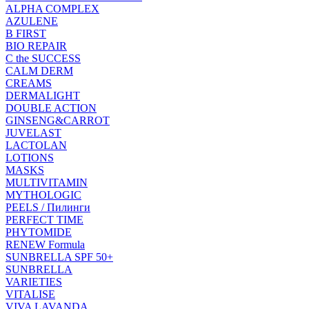
ALPHA COMPLEX
AZULENE
B FIRST
BIO REPAIR
C the SUCCESS
CALM DERM
CREAMS
DERMALIGHT
DOUBLE ACTION
GINSENG&CARROT
JUVELAST
LACTOLAN
LOTIONS
MASKS
MULTIVITAMIN
MYTHOLOGIC
PEELS / Пилинги
PERFECT TIME
PHYTOMIDE
RENEW Formula
SUNBRELLA SPF 50+
SUNBRELLA
VARIETIES
VITALISE
VIVA LAVANDA