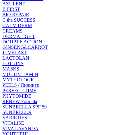
AZULENE
B FIRST
BIO REPAIR
C the SUCCESS
CALM DERM
CREAMS
DERMALIGHT
DOUBLE ACTION
GINSENG&CARROT
JUVELAST
LACTOLAN
LOTIONS
MASKS
MULTIVITAMIN
MYTHOLOGIC
PEELS / Пилинги
PERFECT TIME
PHYTOMIDE
RENEW Formula
SUNBRELLA SPF 50+
SUNBRELLA
VARIETIES
VITALISE
VIVA LAVANDA
YOUTHFUL