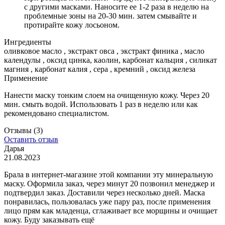
с другими масками. Наносите ее 1-2 раза в неделю на
проблемные зоны на 20-30 мин. затем смывайте и
протирайте кожу лосьоном.
Ингредиенты
оливковое масло , экстракт овса , экстракт финика , масло
календулы , оксид цинка, каолин, карбонат кальция , силикат
магния , карбонат калия , сера , кремний , оксид железа
Применение
Нанести маску тонким слоем на очищенную кожу. Через 20
мин. смыть водой. Использовать 1 раз в неделю или как
рекомендовано специалистом.
Отзывы
(3)
Оставить отзыв
Дарья
21.08.2023
Брала в интернет-магазине этой компании эту минеральную
маску. Оформила заказ, через минут 20 позвонил менеджер и
подтвердил заказ. Доставили через несколько дней. Маска
понравилась, пользовалась уже пару раз, после применения
лицо прям как младенца, сглаживает все морщины и очищает
кожу. Буду заказывать ещё