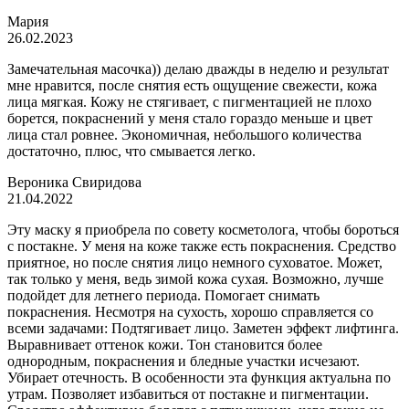
Мария
26.02.2023
Замечательная масочка)) делаю дважды в неделю и результат
мне нравится, после снятия есть ощущение свежести, кожа
лица мягкая. Кожу не стягивает, с пигментацией не плохо
борется, покраснений у меня стало гораздо меньше и цвет
лица стал ровнее. Экономичная, небольшого количества
достаточно, плюс, что смывается легко.
Вероника Свиридова
21.04.2022
Эту маску я приобрела по совету косметолога, чтобы бороться
с постакне. У меня на коже также есть покраснения. Средство
приятное, но после снятия лицо немного суховатое. Может,
так только у меня, ведь зимой кожа сухая. Возможно, лучше
подойдет для летнего периода. Помогает снимать
покраснения. Несмотря на сухость, хорошо справляется со
всеми задачами: Подтягивает лицо. Заметен эффект лифтинга.
Выравнивает оттенок кожи. Тон становится более
однородным, покраснения и бледные участки исчезают.
Убирает отечность. В особенности эта функция актуальна по
утрам. Позволяет избавиться от постакне и пигментации.