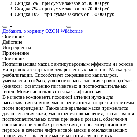
Скидка 5% - при сумме заказов от 30 000 руб
Скидка 7% - при сумме заказов от 70 000 руб
Скидка 10% - при сумме заказов от 150 000 руб
Добавить в корзину
OZON
Wildberries
Описание
Действие
Ингредиенты
Применение
Описание
Подтягивающая маска с антикуперозным эффектом на основе
минералов и экстрактов лекарственных растений. Маска для
реабилитации. Способствует сокращению капилляров,
уменьшению отёков, ускорению рассасывания кровоподтёков
(синяков), осветлению пигментных и поствоспалительных
пятен. Может использоваться как лифтинговая.
В качестве компонента походной аптечки нужна для
рассасывания синяков, уменьшения отека, коррекции эритемы
после повреждения. Также минеральная маска применяется
для осветления кожи, уменьшения покраснения, рассасывания
поствоспалительных пятен при акне и розацеа, облегчения
состояния при ушибах растяжениях, в послеоперационном
периоде, в качестве лифтинговой маски в омолаживающих
процедурах, в качестве маски красоты для ног и рук.