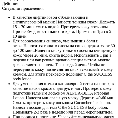
Действие
Ситуации применения
В качестве лифтинговой отбеливающей и
антикуперозной маски: Нанести тонким слоем. Держать
15 – 30 мин. смыть водой. Протереть кожу лосьоном.
При необходимости нанести крем. Применять 1раз в 5-
10 дней
Для рассасывания синяков, уменьшения боли и
отека:Наносится тонким слоем на синяк, держится от 30
до 120 мин.,Нанести маску тонким слоем на очищенную
кожу. Через 20 мин. смыть водой. Использовать 1 раз в
неделю или как рекомендовано специалистом. можно
даже оставить на ночь. Так каждый день. Чтобы не
пересушить кожу, после снятия маски смазывайте кожу
кремом, для этого прекрасно подойдет С the SUCCESS
body lotion.
Для уменьшения отека и капиллярной сетки на ногах, в
качестве маски красоты для рук и ног: Протереть кожу
подготовительным лосьоном ALPHA-BETA Prepping
Lotion. Нанести минеральную маску. Держать 40-60 мин.
Смыть, протереть кожу лосьоном Cucumber face lotion.
Нанести лосьон для тела С the SUCCESS body lotion.
Применять 2-3 раза в неделю или перед мероприятием.
При розацеа и постакне. Чередуйте минеральную маску