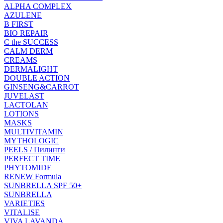
ALPHA COMPLEX
AZULENE
B FIRST
BIO REPAIR
C the SUCCESS
CALM DERM
CREAMS
DERMALIGHT
DOUBLE ACTION
GINSENG&CARROT
JUVELAST
LACTOLAN
LOTIONS
MASKS
MULTIVITAMIN
MYTHOLOGIC
PEELS / Пилинги
PERFECT TIME
PHYTOMIDE
RENEW Formula
SUNBRELLA SPF 50+
SUNBRELLA
VARIETIES
VITALISE
VIVA LAVANDA