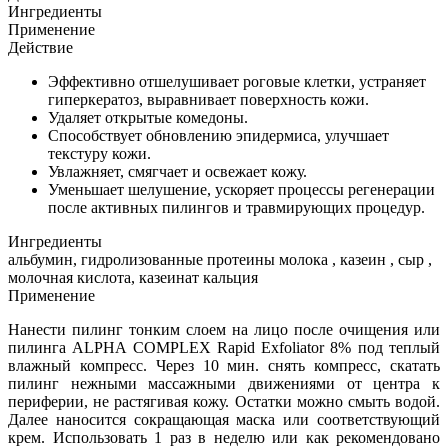
Ингредиенты
Применение
Действие
Эффективно отшелушивает роговые клетки, устраняет
гиперкератоз, выравнивает поверхность кожи.
Удаляет открытые комедоны.
Способствует обновлению эпидермиса, улучшает
текстуру кожи.
Увлажняет, смягчает и освежает кожу.
Уменьшает шелушение, ускоряет процессы регенерации
после активных пилингов и травмирующих процедур.
Ингредиенты
альбумин, гидролизованные протеины молока , казеин , сыр ,
молочная кислота, казеинат кальция
Применение
Нанести пилинг тонким слоем на лицо после очищения или
пилинга ALPHA СOMPLEX Rapid Exfoliator 8% под теплый
влажный компресс. Через 10 мин. снять компресс, скатать
пилинг нежными массажными движениями от центра к
периферии, не растягивая кожу. Остатки можно смыть водой.
Далее наносится сокращающая маска или соответствующий
крем. Использовать 1 раз в неделю или как рекомендовано