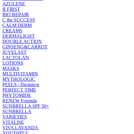
AZULENE
B FIRST
BIO REPAIR
C the SUCCESS
CALM DERM
CREAMS
DERMALIGHT
DOUBLE ACTION
GINSENG&CARROT
JUVELAST
LACTOLAN
LOTIONS
MASKS
MULTIVITAMIN
MYTHOLOGIC
PEELS / Пилинги
PERFECT TIME
PHYTOMIDE
RENEW Formula
SUNBRELLA SPF 50+
SUNBRELLA
VARIETIES
VITALISE
VIVA LAVANDA
YOUTHFUL