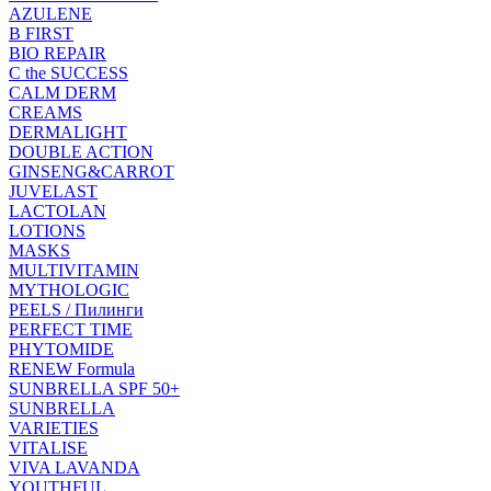
AZULENE
B FIRST
BIO REPAIR
C the SUCCESS
CALM DERM
CREAMS
DERMALIGHT
DOUBLE ACTION
GINSENG&CARROT
JUVELAST
LACTOLAN
LOTIONS
MASKS
MULTIVITAMIN
MYTHOLOGIC
PEELS / Пилинги
PERFECT TIME
PHYTOMIDE
RENEW Formula
SUNBRELLA SPF 50+
SUNBRELLA
VARIETIES
VITALISE
VIVA LAVANDA
YOUTHFUL