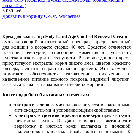
AGE CONTROL RENEWAL CREAM 50 мл (обновляющий
крем 50 мл)
5 050 руб.
Добавить в корзину
OZON
Wildberries
Крем для кожи лица
Holy Land Age Control Renewal Cream
–
омолаживающий интенсивный препарат, предназначенный
для женщин в возрасте старше 40 лет. Средство отличается
плотной текстурой, способной моментально устранять
чувства дискомфорта и стянутости. В составе данного крема
присутствуют экстракты корня дикого ямса, цветов красного
клевера, лецитин и растительный протеин. Эти элементы
помогают обеспечивать увлажнение, смягчение и
качественное питание кожного покрова, видимый лифтинг-
эффект, а также разглаживание глубоких морщин.
Более подробно об активных элементах:
экстракт зеленого чая
характеризуется выраженными
антиоксидатными и успокаивающими свойствами;
в экстракте цветков красного клевера
присутствуют
витамины группы В. Данные вещества активируют
выработку в клетках кожи коллагена и полезной
гиалуроновой кислоты. Изофлавоны и витамин К