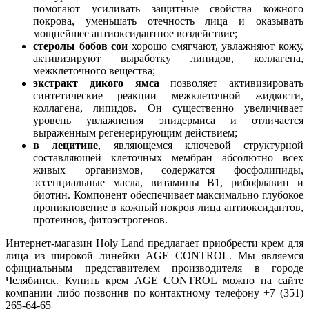
помогают усиливать защитные свойства кожного
покрова, уменьшать отечность лица и оказывать
мощнейшее антиоксидантное воздействие;
стеролы бобов сои
хорошо смягчают, увлажняют кожу,
активизируют выработку липидов, коллагена,
межклеточного вещества;
экстракт дикого ямса
позволяет активизировать
синтетические реакции межклеточной жидкости,
коллагена, липидов. Он существенно увеличивает
уровень увлажнения эпидермиса и отличается
выраженным регенерирующим действием;
в лецитине
, являющемся ключевой структурной
составляющей клеточных мембран абсолютно всех
живых организмов, содержатся фосфолипиды,
эссенциальные масла, витамины В1, рибофлавин и
биотин. Компонент обеспечивает максимально глубокое
проникновение в кожный покров лица антиоксидантов,
протеинов, фитоэстрогенов.
Интернет-магазин Holy Land предлагает приобрести крем для
лица из широкой линейки AGE CONTROL. Мы являемся
официальным представителем производителя в городе
Челябинск. Купить крем AGE CONTROL можно на сайте
компании либо позвонив по контактному телефону +7 (351)
265-64-65