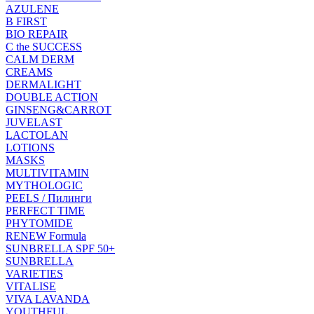
AZULENE
B FIRST
BIO REPAIR
C the SUCCESS
CALM DERM
CREAMS
DERMALIGHT
DOUBLE ACTION
GINSENG&CARROT
JUVELAST
LACTOLAN
LOTIONS
MASKS
MULTIVITAMIN
MYTHOLOGIC
PEELS / Пилинги
PERFECT TIME
PHYTOMIDE
RENEW Formula
SUNBRELLA SPF 50+
SUNBRELLA
VARIETIES
VITALISE
VIVA LAVANDA
YOUTHFUL