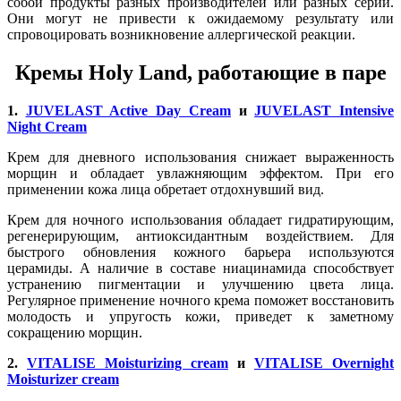
собой продукты разных производителей или разных серий.
Они могут не привести к ожидаемому результату или
спровоцировать возникновение аллергической реакции.
Кремы Holy Land, работающие в паре
1.
JUVELAST Active Day Cream
и
JUVELAST Intensive
Night Cream
Крем для дневного использования снижает выраженность
морщин и обладает увлажняющим эффектом. При его
применении кожа лица обретает отдохнувший вид.
Крем для ночного использования обладает гидратирующим,
регенерирующим, антиоксидантным воздействием. Для
быстрого обновления кожного барьера используются
церамиды. А наличие в составе ниацинамида способствует
устранению пигментации и улучшению цвета лица.
Регулярное применение ночного крема поможет восстановить
молодость и упругость кожи, приведет к заметному
сокращению морщин.
2.
VITALISE Moisturizing cream
и
VITALISE Overnight
Moisturizer cream