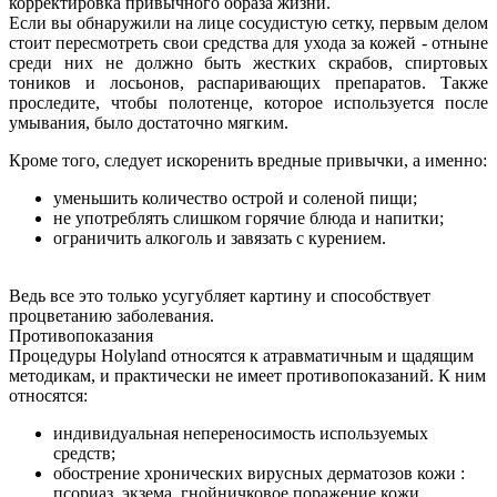
корректировка привычного образа жизни.
Если вы обнаружили на лице сосудистую сетку, первым делом
стоит пересмотреть свои средства для ухода за кожей - отныне
среди них не должно быть жестких скрабов, спиртовых
тоников и лосьонов, распаривающих препаратов. Также
проследите, чтобы полотенце, которое используется после
умывания, было достаточно мягким.
Кроме того, следует искоренить вредные привычки, а именно:
уменьшить количество острой и соленой пищи;
не употреблять слишком горячие блюда и напитки;
ограничить алкоголь и завязать с курением.
Ведь все это только усугубляет картину и способствует
процветанию заболевания.
Противопоказания
Процедуры Holyland относятся к атравматичным и щадящим
методикам, и практически не имеет противопоказаний. К ним
относятся:
индивидуальная непереносимость используемых
средств;
обострение хронических вирусных дерматозов кожи :
псориаз, экзема, гнойничковое поражение кожи,